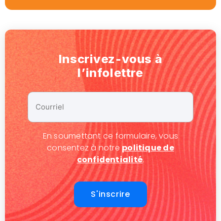
Inscrivez-vous à
l’infolettre
Courriel
*
En soumettant ce formulaire, vous
consentez à notre
politique de
confidentialité
.
S'inscrire