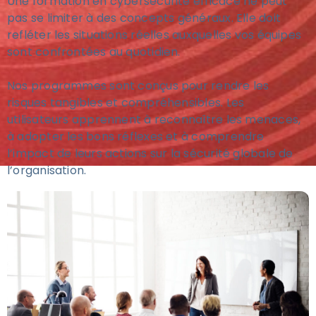
Une formation en cybersécurité efficace ne peut
pas se limiter à des concepts généraux. Elle doit
refléter les situations réelles auxquelles vos équipes
sont confrontées au quotidien.
Nos programmes sont conçus pour rendre les
risques tangibles et compréhensibles. Les
utilisateurs apprennent à reconnaître les menaces,
à adopter les bons réflexes et à comprendre
l’impact de leurs actions sur la sécurité globale de
l’organisation.