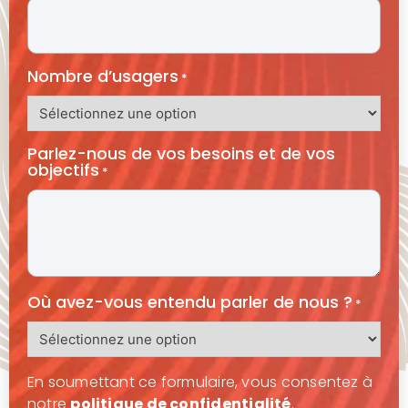
Nombre d’usagers
*
Parlez-nous de vos besoins et de vos
objectifs
*
Où avez-vous entendu parler de nous ?
*
En soumettant ce formulaire, vous consentez à
notre
politique de confidentialité
.