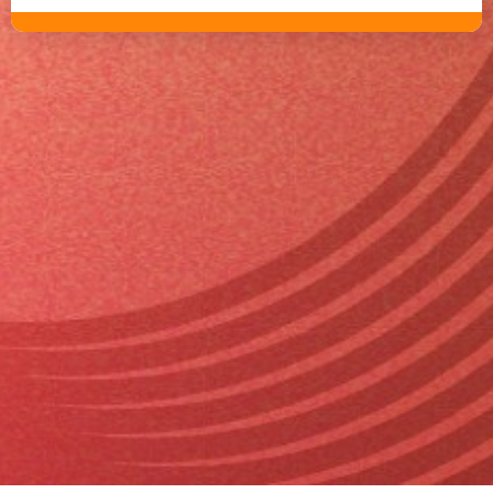
Un hébergement infonuagique
performant, sécurisé et évolutif
Explorez notre vaste sélection de services cloud,
incluant l’hébergement, la gestion des catastrophes
et la continuité des opérations. Nous assurons une
sécurité maximale pour vos données grâce à des
infrastructures solides, des espaces hautement
sécurisés et une connectivité internet fiable.
Nos solutions cloud, compatibles avec les principaux
systèmes d’exploitation, sont conçues pour
répondre efficacement à tous vos besoins en
informatique dématérialisée.