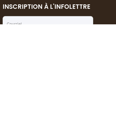
INSCRIPTION À L'INFOLETTRE
Courriel
*
En soumettant ce formulaire, vous consentez à
notre
politique de confidentialité
.
S'inscrire
À propos
Emplois
Perspectives TI pour les entreprises
FAQ
Contact