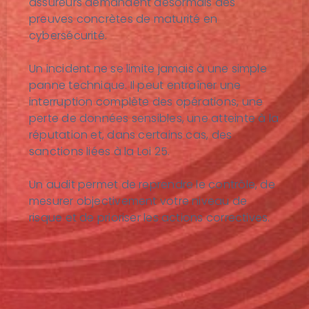
assureurs demandent désormais des
preuves concrètes de maturité en
cybersécurité.
Un incident ne se limite jamais à une simple
panne technique. Il peut entraîner une
interruption complète des opérations, une
perte de données sensibles, une atteinte à la
réputation et, dans certains cas, des
sanctions liées à la Loi 25.
Un audit permet de reprendre le contrôle, de
mesurer objectivement votre niveau de
risque et de prioriser les actions correctives.