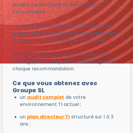
projets qui dérapent et des risques qui
s’accumulent.
La planification stratégique TI implique de
décider aujourd’hui où vous voulez être dans
3 ans et tracer le chemin pour y arriver.
Groupe SL agit comme votre partenaire
stratégique. Vos objectifs d’affaires guident
chaque recommandation.
Ce que vous obtenez avec
Groupe SL
un
audit complet
de votre
environnement TI actuel ;
un
plan directeur TI
structuré sur 1 à 3
ans ;