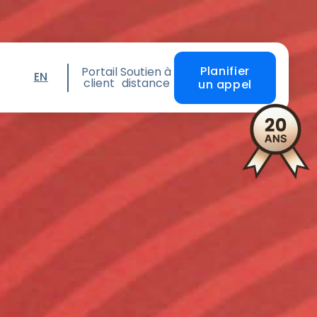
Planifier
Portail
Soutien à
EN
client
distance
un appel