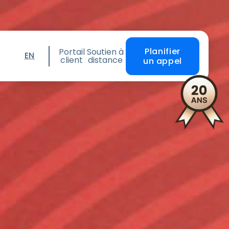
Planifier
Portail
Soutien à
EN
client
distance
un appel