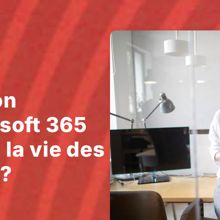
on
soft 365
 la vie des
s?