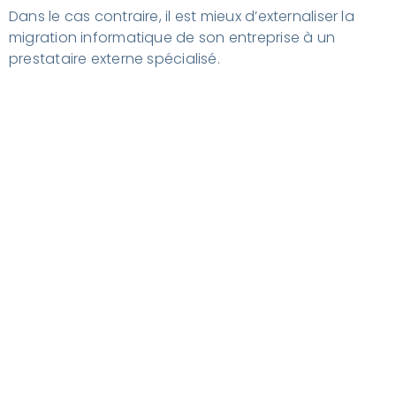
Dans le cas contraire, il est mieux d’externaliser la
migration informatique de son entreprise à un
prestataire externe spécialisé.
5 – Exécution du plan de migration
Une fois que le plan de migration a été entériné par
toutes les parties prenantes du projet, l’extraction de
toutes les données du système source devant
migrer vers le système cible peut commencer. C’est
la migration à proprement dit.
Au cours de cette étape, il faut s’assurer que les
bonnes permissions système sont appliquées pour
permettre une migration de données réussie. Il est
aussi recommandé de vérifier que ces données sont