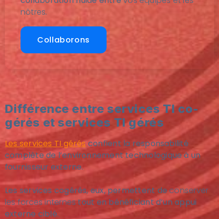
collaboration fluide entre
vos équipes et les
nôtres
.
Collaborons
Différence entre services TI co-
gérés et services TI gérés
Les services TI gérés
confient la responsabilité
complète de l’environnement technologique à un
fournisseur externe.
Les services cogérés, eux, permettent de
conserver
les forces internes
tout en bénéficiant d’un appui
externe ciblé.