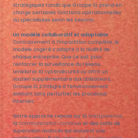
stratégiques tandis que Groupe SL prend en
charge certaines fonctions opérationnelles
ou spécialisées selon les besoins.
Un modèle collaboratif et adaptable
Contrairement à l’impartition complète, le
modèle cogéré s’adapte à la réalité de
chaque entreprise. Que ce soit pour
renforcer la surveillance du réseau,
améliorer la cybersécurité ou offrir un
soutien supplémentaire aux utilisateurs,
Groupe SL s’intègre à l’environnement
existant sans perturber les processus
internes.
Notre approche repose sur la
transparence
,
la
communication continue
et des outils de
supervision avancés qui assurent une