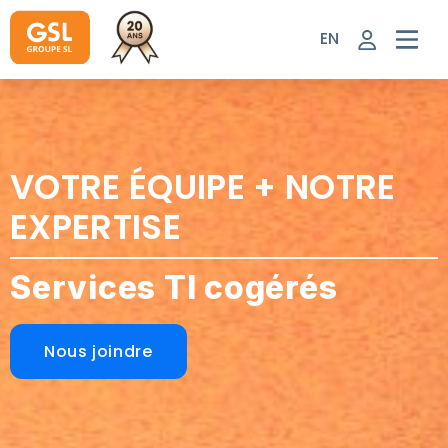
Aller
au
EN
contenu
VOTRE ÉQUIPE + NOTRE
EXPERTISE
Services TI cogérés
Nous joindre